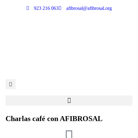
923 216 063
afibrosal@afibrosal.org
Charlas café con AFIBROSAL