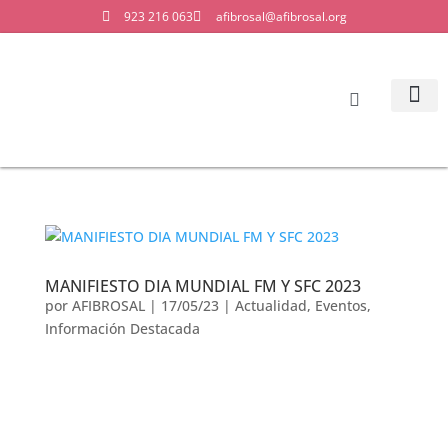
923 216 063
afibrosal@afibrosal.org
LA ASO
MANIFIESTO DIA MUNDIAL FM Y SFC 2023
por
AFIBROSAL
|
17/05/23
|
Actualidad
,
Eventos
,
Información Destacada