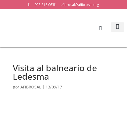
923 216 063
afibrosal@afibrosal.org
LA ASO
Visita al balneario de
Ledesma
por
AFIBROSAL
|
13/09/17